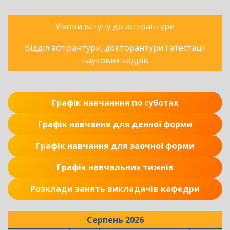
Умови вступу до аспірантури
Відділ аспірантури, докторантури і атестації
наукових кадрів
Графік навчанння по суботах
Графік навчання для денної форми
Графік навчання для заочної форми
Графік навчальних тижнів
Розклади занять викладачів кафедри
Серпень 2026