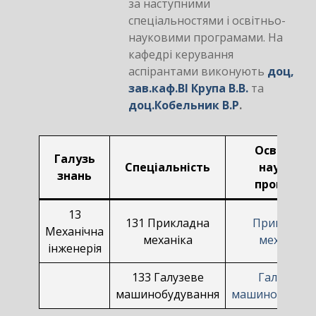
за наступними
спеціальностями і освітньо-
науковими програмами. На
кафедрі керування
аспірантами виконують
доц,
зав.каф.ВІ Крупа В.В.
та
доц.Кобельник В.Р
.
Освітньо-
Галузь
Спеціальність
наукова
знань
програма
13
131 Прикладна
Прикладна
Механічна
механіка
механіка
інженерія
133 Галузеве
Галузеве
машинобудування
машинобудува