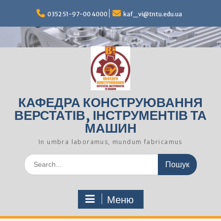
Перейти
до
0352 51-97-00 4000
kaf_vi@tntu.edu.ua
вмісту
КАФЕДРА КОНСТРУЮВАННЯ
ВЕРСТАТІВ, ІНСТРУМЕНТІВ ТА
МАШИН
In umbra laboramus, mundum fabricamus
Шукати:
Меню