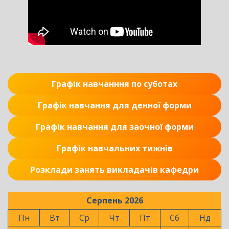
Графік навчанння по суботах
Графік навчання для денної форми
Графік навчання для заочної форми
Графік навчальних тижнів
Розклади занять викладачів кафедри
Серпень 2026
Пн
Вт
Ср
Чт
Пт
Сб
Нд