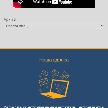
Архіви
Наша адреса
Кафедра конструювання верстатів, інструментів