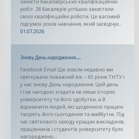
захисти бакалаврських кваліфікаційних
робіт. 28 бакалврів успішно захистили
своої кваліфікцаійні роботи. Це вагомий
підсумок років навчання, який засвідчує…
01.07.2026
Знову День народження…
Facebook Email Ще зовсім недавно ми
святкували поважний вік – 65 річчя ТНТУ і
у нас знову День народження. Цей день
став нагодою згадати не лише історію
університету та його здобутки, а й
відзначити людей, які щоденною працею
творять його сьогодення та майбутнє. Під
час святкового заходу кращих викладачів,
працівників і студентів університету було
нагороджено…