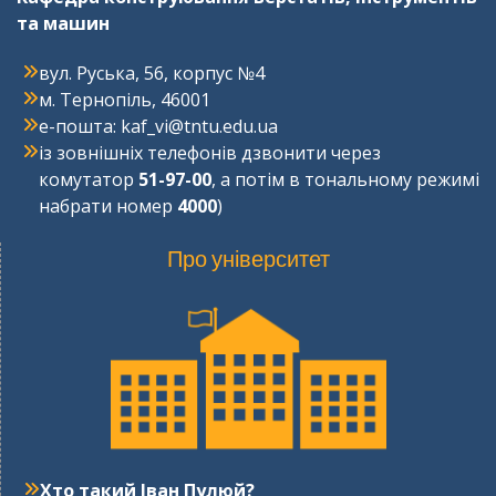
та машин
вул. Руська, 56, корпус №4
м. Тернопіль, 46001
e-пошта: kaf_vi@tntu.edu.ua
із зовнішніх телефонів дзвонити через
комутатор
51-97-00
, а потім в тональному режимі
набрати номер
4000
)
Про університет
Хто такий Іван Пулюй?