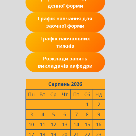
денної форми
Графік навчання для
заочної форми
Графік навчальних
тижнів
Розклади занять
викладачів кафедри
Серпень 2026
Пн
Вт
Ср
Чт
Пт
Сб
Нд
1
2
3
4
5
6
7
8
9
10
11
12
13
14
15
16
17
18
19
20
21
22
23