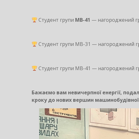
Студент групи
МВ-41
— нагороджений гр
Студент групи МВ-31 — нагороджений гра
Студент групи МВ-41 — нагороджений гра
Бажаємо вам невичерпної енергії, пода
кроку до нових вершин машинобудівної 