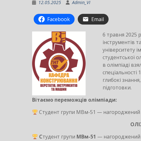
12.05.2025
Admin_VI
Facebook
Email
6 травня 2025 
інструментів т
університету ім
студентської о
в олімпіаді вз
спеціальності 
глибокі знання
підготовки.
Вітаємо переможців олімпіади:
Студент групи МВм-51 — нагороджений г
ОЛІ
С
тудент групи
МВм-51
— нагороджений г