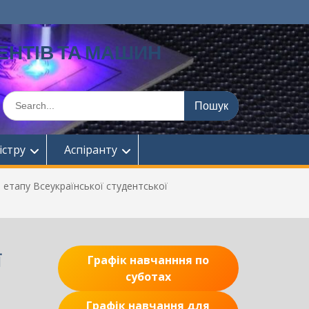
ЕНТІВ ТА МАШИН
Шукати:
істру
Аспіранту
 етапу Всеукраїнської студентської
ї
Графік навчанння по
суботах
Графік навчання для