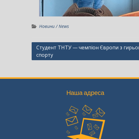
Новини / News
Навігація
Студент ТНТУ — чемпіон Європи з гирьо
спорту
записів
Наша адреса