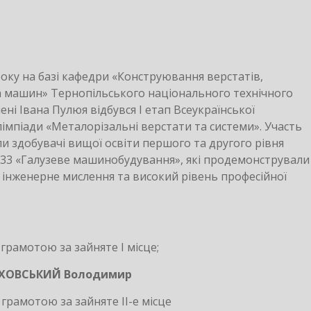
року на базі кафедри «Конструювання верстатів,
а машин» Тернопільського національного технічного
ені Івана Пулюя відбувся І етап Всеукраїнської
лімпіади «Металорізальні верстати та системи». Участь
яли здобувачі вищої освіти першого та другого рівня
133 «Галузеве машинобудування», які продемонстрували
, інженерне мислення та високий рівень професійної
рамотою за зайняте І місце;
ХОВСЬКИЙ Володимир
рамотою за зайняте ІІ-е місце