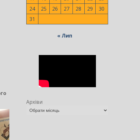
24
25
26
27
28
29
30
31
« Лип
ого
Архіви