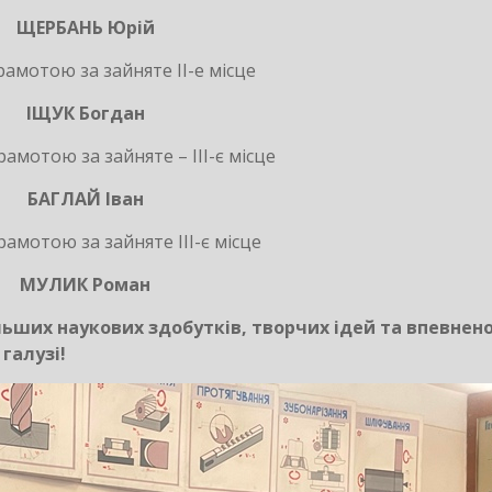
ЩЕРБАНЬ Юрій
амотою за зайняте ІІ-е місце
ІЩУК Богдан
мотою за зайняте – ІІІ-є місце
БАГЛАЙ Іван
мотою за зайняте ІІІ-є місце
МУЛИК Роман
льших наукових здобутків, творчих ідей та впевнен
галузі!