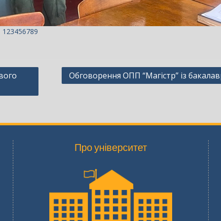
1
2
3
4
5
6
7
8
9
вого
Обговорення ОПП “Магістр” із бакала
Про університет