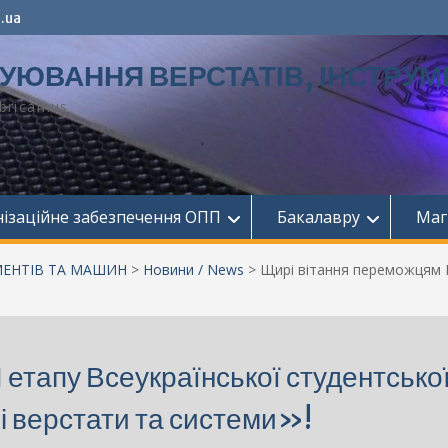
.ua
УЮВАННЯ ВЕРСТАТІВ, ІНСТРУМ
bricamus
нізаційне забезпечення ОПП
Бакалавру
Маг
МЕНТІВ ТА МАШИН
>
Новини / News
>
Щирі вітання переможцям І
 етапу Всеукраїнської студентсько
 верстати та системи»!