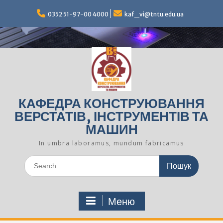
Перейти
до
0352 51-97-00 4000
kaf_vi@tntu.edu.ua
вмісту
КАФЕДРА КОНСТРУЮВАННЯ
ВЕРСТАТІВ, ІНСТРУМЕНТІВ ТА
МАШИН
In umbra laboramus, mundum fabricamus
Шукати:
Меню