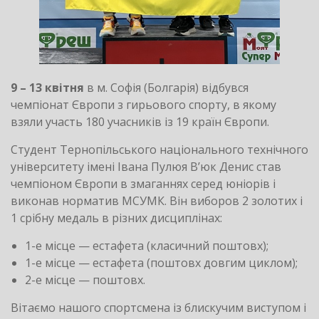
9 – 13 квітня
в м. Софія (Болгарія) відбувся
чемпіонат Європи з гирьового спорту, в якому
взяли участь 180 учасників із 19 країн Європи.
Студент Тернопільського національного технічного
університету імені Івана Пулюя В’юк Денис став
чемпіоном Європи в змаганнях серед юніорів і
виконав норматив МСУМК. Він виборов 2 золотих і
1 срібну медаль в різних дисциплінах:
1-е місце — естафета (класичний поштовх);
1-е місце — естафета (поштовх довгим циклом);
2-е місце — поштовх.
Вітаємо нашого спортсмена із блискучим виступом і