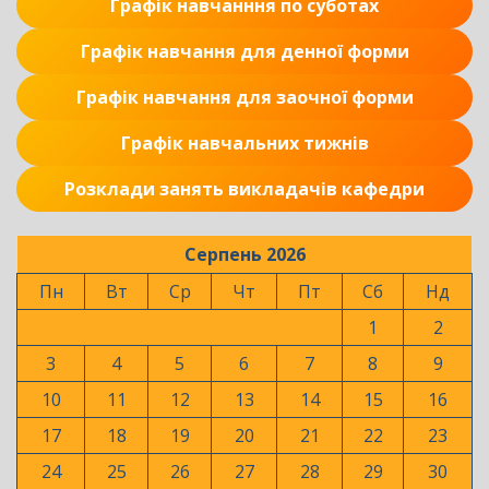
Графік навчанння по суботах
Графік навчання для денної форми
Графік навчання для заочної форми
Графік навчальних тижнів
Розклади занять викладачів кафедри
Серпень 2026
Пн
Вт
Ср
Чт
Пт
Сб
Нд
1
2
3
4
5
6
7
8
9
10
11
12
13
14
15
16
17
18
19
20
21
22
23
24
25
26
27
28
29
30