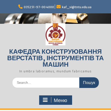
Перейти
до
0352 51-97-00 4000
kaf_vi@tntu.edu.ua
вмісту
КАФЕДРА КОНСТРУЮВАННЯ
ВЕРСТАТІВ, ІНСТРУМЕНТІВ ТА
МАШИН
In umbra laboramus, mundum fabricamus
Шукати:
Меню