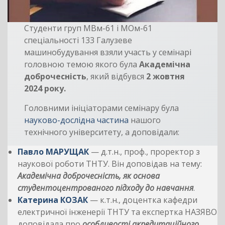
Студенти груп МВм-61 і МОм-61
спеціальності 133 Галузеве
машинобудування взяли участь у семінарі
головною темою якого була
Академічна
доброчесність
, який відбувся
2 жовтня
2024 року.
Головними ініціаторами семінару була
науково-дослідна частина
нашого
технічного університету, а доповідали:
Павло МАРУЩАК
— д.т.н., проф., проректор з
наукової роботи ТНТУ. Він доповідав на тему:
Академічна доброчесність, як основа
студентоцентрованого підходу до навчання
.
Катерина КОЗАК
— к.т.н., доцентка кафедри
електричної інженерії ТНТУ та експертка НАЗЯВО
доповідала про
особливості акредитаційного