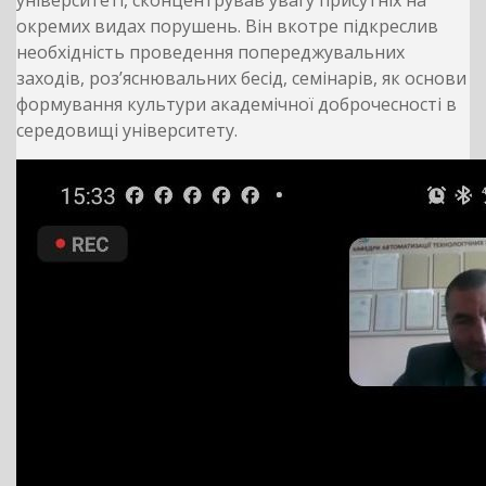
університеті, сконцентрував увагу присутніх на
окремих видах порушень. Він вкотре підкреслив
необхідність проведення попереджувальних
заходів, роз’яснювальних бесід, семінарів, як основи
формування культури академічної доброчесності в
середовищі університету.