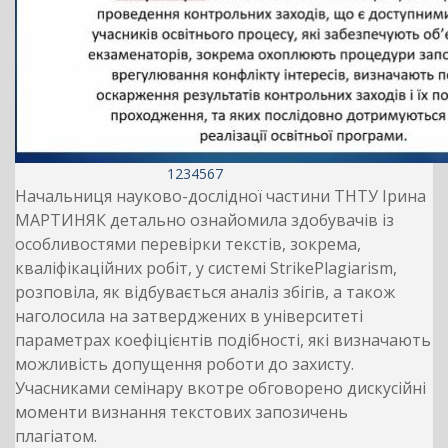
1
2
3
4
5
6
7
Начальниця науково-дослідної частини ТНТУ Ірина
МАРТИНЯК детально ознайомила здобувачів із
особливостями перевірки текстів, зокрема,
кваліфікаційних робіт, у системі StrikePlagiarism,
розповіла, як відбувається аналіз збігів, а також
наголосила на затверджених в університеті
параметрах коефіцієнтів подібності, які визначають
можливість допущення роботи до захисту.
Учасниками семінару вкотре обговорено дискусійні
моменти визнання текстових запозичень
плагіатом.