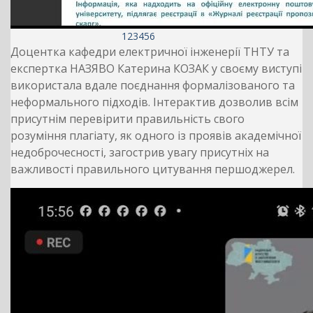
1
2
3
4
5
6
Доцентка кафедри електричної інженерії ТНТУ та
експертка НАЗЯВО Катерина КОЗАК у своєму виступі
використала вдале поєднання формалізованого та
неформального підходів. Інтерактив дозволив всім
присутнім перевірити правильність свого
розуміння плагіату, як одного із проявів академічної
недоброчесності, загострив увагу присутніх на
важливості правильного цитування першоджерел.