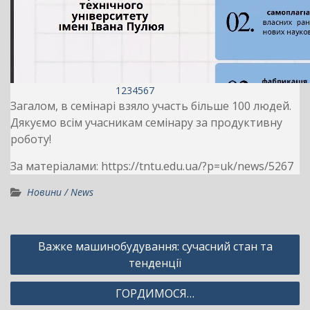
1
2
3
4
5
6
7
Загалом, в семінарі взяло участь більше 100 людей.
Дякуємо всім учасникам семінару за продуктивну
роботу!
За матеріалами: https://tntu.edu.ua/?p=uk/news/5267
Новини / News
Навігація
Важке машинобудування: сучасний стан та
записів
тенденції
ГОРДИМОСЯ…