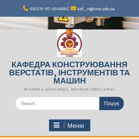
Перейти
до
0352 51-97-00 4000
kaf_vi@tntu.edu.ua
вмісту
КАФЕДРА КОНСТРУЮВАННЯ
ВЕРСТАТІВ, ІНСТРУМЕНТІВ ТА
МАШИН
In umbra laboramus, mundum fabricamus
Шукати:
Меню