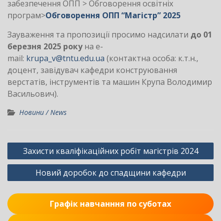
забезпечення ОПП > Обговорення освітніх
програм>
Обговорення ОПП “Магістр” 2025
Зауваження та пропозиції просимо надсилати
до 01
березня 2025 року
на e-
mail:
krupa_v@tntu.edu.ua
(контактна особа: к.т.н.,
доцент, завідувач кафедри конструювання
верстатів, інструментів та машин Крупа Володимир
Васильович).
Новини / News
Навігація
Захисти кваліфікаційних робіт магістрів 2024
записів
Новий доробок до спадщини кафедри
Графік навчанння по суботах