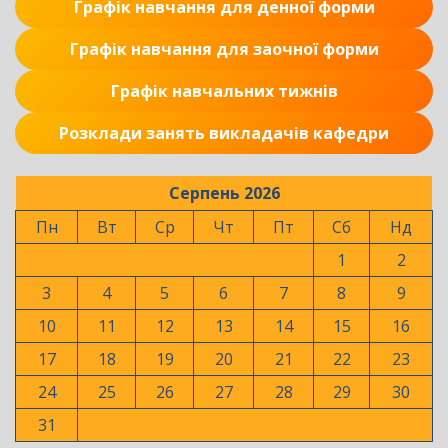
Графік навчання для денної форми
Графік навчання для заочної форми
Графік навчальних тижнів
Розклади занять викладачів кафедри
Серпень 2026
Пн
Вт
Ср
Чт
Пт
Сб
Нд
1
2
3
4
5
6
7
8
9
10
11
12
13
14
15
16
17
18
19
20
21
22
23
24
25
26
27
28
29
30
31