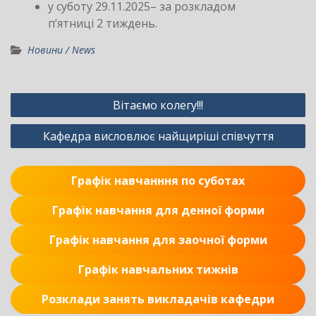
у суботу 29.11.2025– за розкладом
п’ятниці 2 тиждень.
Новини / News
Навігація
Вітаємо колегу!!!
записів
Кафедра висловлює найщиріші співчуття
Графік навчанння по суботах
Графік навчання для денної форми
Графік навчання для заочної форми
Графік навчальних тижнів
Розклади занять викладачів кафедри