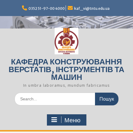
Перейти
до
0352 51-97-00 4000
kaf_vi@tntu.edu.ua
вмісту
КАФЕДРА КОНСТРУЮВАННЯ
ВЕРСТАТІВ, ІНСТРУМЕНТІВ ТА
МАШИН
In umbra laboramus, mundum fabricamus
Шукати:
Меню